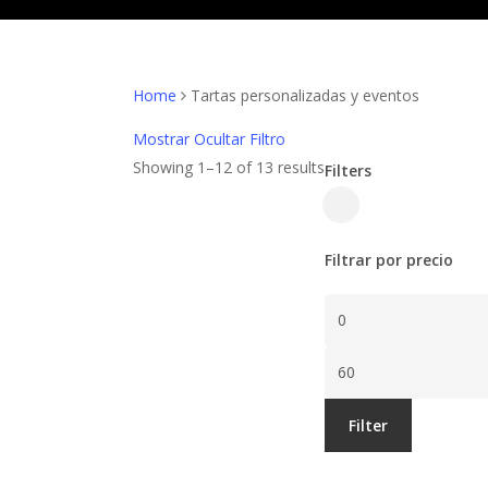
Home
Tartas personalizadas y eventos
Mostrar
Ocultar
Filtro
Showing 1–12 of 13 results
Filters
Close
Filters
Filtrar por precio
Min
Precio
Max
Precio
Filter