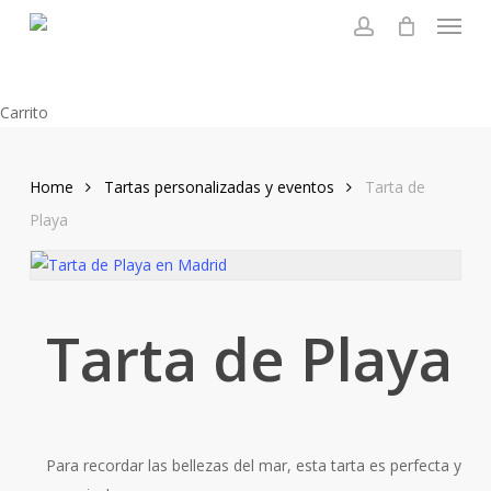
Menu
Skip
to
account
main
content
Close
Carrito
Carrito
Home
Tartas personalizadas y eventos
Tarta de
Playa
Tarta de Playa
Para recordar las bellezas del mar, esta tarta es perfecta y